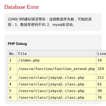
Database Error
(1040) 365建站错误警告：连接数据库失败，可能的原
因：1、数据库密码不对; 2、mysql未启动。
PHP Debug
No.
File
Line
1
/index.php
14
2
/source/function/function_extend.php
324
3
/source/class/jzmysql.class.php
211
4
/source/class/jzmysql.class.php
62
5
/source/class/jzmysql.class.php
94
6
/source/class/jzmysql.class.php
76