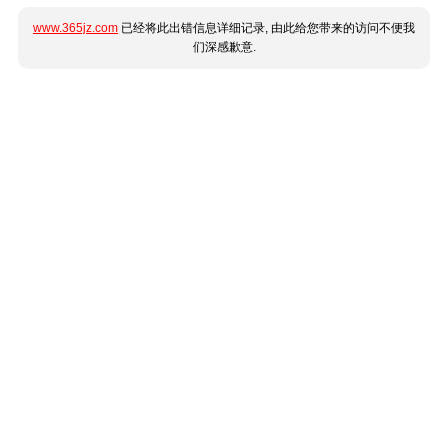
www.365jz.com
已经将此出错信息详细记录, 由此给您带来的访问不便我
们深感歉意.