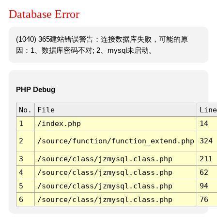
Database Error
(1040) 365建站错误警告：连接数据库失败，可能的原
因：1、数据库密码不对; 2、mysql未启动。
PHP Debug
No.
File
Line
1
/index.php
14
2
/source/function/function_extend.php
324
3
/source/class/jzmysql.class.php
211
4
/source/class/jzmysql.class.php
62
5
/source/class/jzmysql.class.php
94
6
/source/class/jzmysql.class.php
76