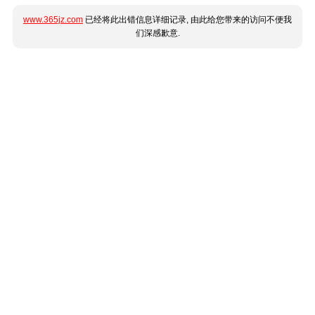
www.365jz.com
已经将此出错信息详细记录, 由此给您带来的访问不便我
们深感歉意.