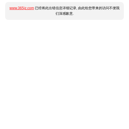
www.365jz.com
已经将此出错信息详细记录, 由此给您带来的访问不便我
们深感歉意.