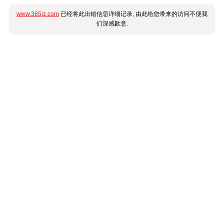
www.365jz.com
已经将此出错信息详细记录, 由此给您带来的访问不便我
们深感歉意.