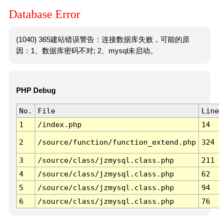
Database Error
(1040) 365建站错误警告：连接数据库失败，可能的原
因：1、数据库密码不对; 2、mysql未启动。
PHP Debug
No.
File
Line
1
/index.php
14
2
/source/function/function_extend.php
324
3
/source/class/jzmysql.class.php
211
4
/source/class/jzmysql.class.php
62
5
/source/class/jzmysql.class.php
94
6
/source/class/jzmysql.class.php
76