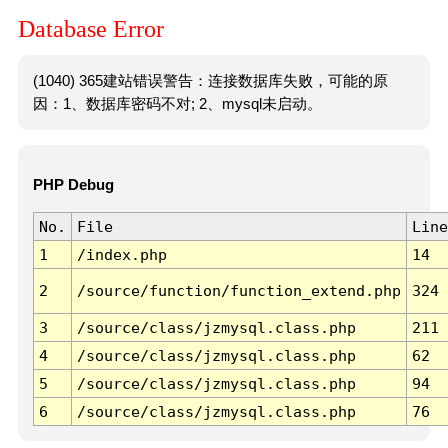
Database Error
(1040) 365建站错误警告：连接数据库失败，可能的原
因：1、数据库密码不对; 2、mysql未启动。
PHP Debug
No.
File
Line
1
/index.php
14
2
/source/function/function_extend.php
324
3
/source/class/jzmysql.class.php
211
4
/source/class/jzmysql.class.php
62
5
/source/class/jzmysql.class.php
94
6
/source/class/jzmysql.class.php
76