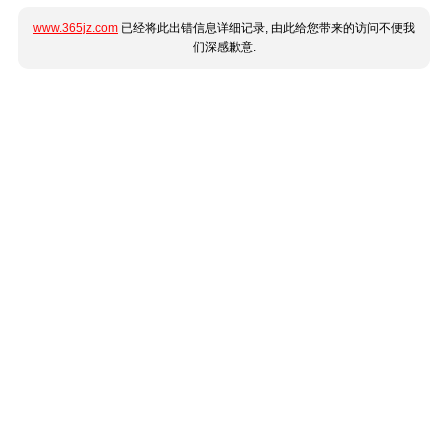
www.365jz.com
已经将此出错信息详细记录, 由此给您带来的访问不便我
们深感歉意.