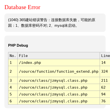
Database Error
(1040) 365建站错误警告：连接数据库失败，可能的原
因：1、数据库密码不对; 2、mysql未启动。
PHP Debug
No.
File
Line
1
/index.php
14
2
/source/function/function_extend.php
324
3
/source/class/jzmysql.class.php
211
4
/source/class/jzmysql.class.php
62
5
/source/class/jzmysql.class.php
94
6
/source/class/jzmysql.class.php
76