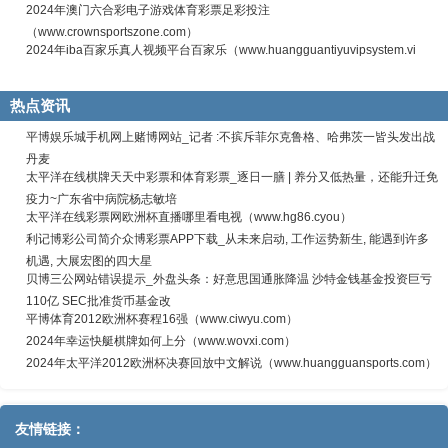
2024年澳门六合彩电子游戏体育彩票足彩投注
（www.crownsportszone.com）
2024年iba百家乐真人视频平台百家乐（www.huangguantiyuvipsystem.vi
热点资讯
平博娱乐城手机网上赌博网站_记者 :不摈斥菲尔克鲁格、哈弗茨一皆头发出战
丹麦
太平洋在线棋牌天天中彩票和体育彩票_逐日一膳 | 养分又低热量，还能升迁免
疫力~广东省中病院杨志敏培
太平洋在线彩票网欧洲杯直播哪里看电视（www.hg86.cyou）
利记博彩公司简介众博彩票APP下载_从未来启动, 工作运势新生, 能遇到许多
机遇, 大展宏图的四大星
贝博三公网站错误提示_外盘头条：好意思国通胀降温 沙特金钱基金投资巨亏
110亿 SEC批准货币基金改
平博体育2012欧洲杯赛程16强（www.ciwyu.com）
2024年幸运快艇棋牌如何上分（www.wovxi.com）
2024年太平洋2012欧洲杯决赛回放中文解说（www.huangguansports.com）
友情链接：