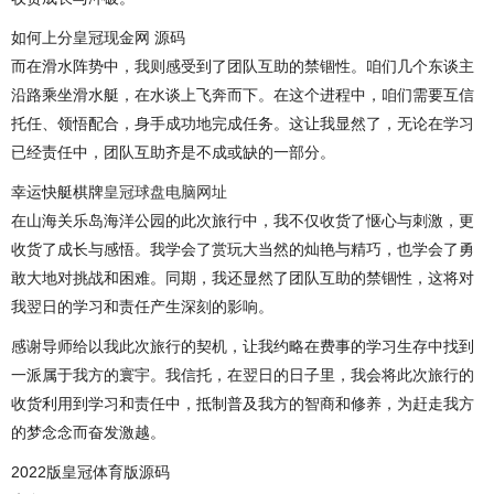
如何上分皇冠现金网 源码
而在滑水阵势中，我则感受到了团队互助的禁锢性。咱们几个东谈主
沿路乘坐滑水艇，在水谈上飞奔而下。在这个进程中，咱们需要互信
托任、领悟配合，身手成功地完成任务。这让我显然了，无论在学习
已经责任中，团队互助齐是不成或缺的一部分。
幸运快艇棋牌
皇冠球盘电脑网址
在山海关乐岛海洋公园的此次旅行中，我不仅收货了惬心与刺激，更
收货了成长与感悟。我学会了赏玩大当然的灿艳与精巧，也学会了勇
敢大地对挑战和困难。同期，我还显然了团队互助的禁锢性，这将对
我翌日的学习和责任产生深刻的影响。
感谢导师给以我此次旅行的契机，让我约略在费事的学习生存中找到
一派属于我方的寰宇。我信托，在翌日的日子里，我会将此次旅行的
收货利用到学习和责任中，抵制普及我方的智商和修养，为赶走我方
的梦念念而奋发激越。
2022版皇冠体育版源码