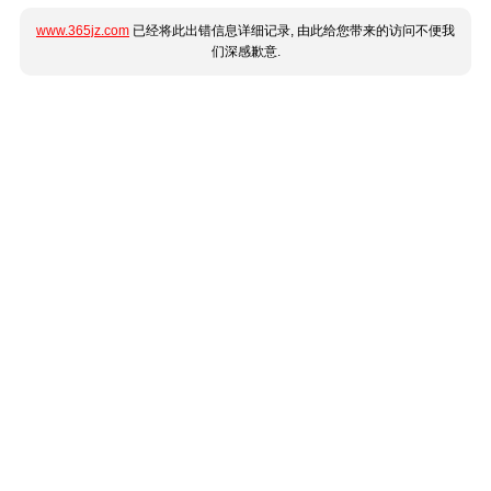
www.365jz.com
已经将此出错信息详细记录, 由此给您带来的访问不便我
们深感歉意.