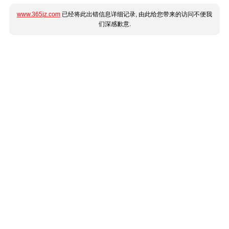
www.365jz.com
已经将此出错信息详细记录, 由此给您带来的访问不便我
们深感歉意.