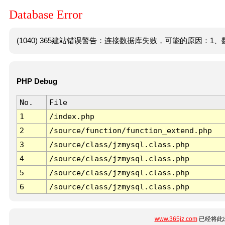
Database Error
(1040) 365建站错误警告：连接数据库失败，可能的原因：1、数
PHP Debug
No.
File
1
/index.php
2
/source/function/function_extend.php
3
/source/class/jzmysql.class.php
4
/source/class/jzmysql.class.php
5
/source/class/jzmysql.class.php
6
/source/class/jzmysql.class.php
www.365jz.com
已经将此