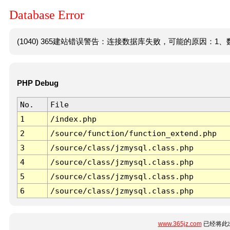
Database Error
(1040) 365建站错误警告：连接数据库失败，可能的原因：1、数
PHP Debug
No.
File
1
/index.php
2
/source/function/function_extend.php
3
/source/class/jzmysql.class.php
4
/source/class/jzmysql.class.php
5
/source/class/jzmysql.class.php
6
/source/class/jzmysql.class.php
www.365jz.com
已经将此