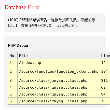
Database Error
(1040) 365建站错误警告：连接数据库失败，可能的原
因：1、数据库密码不对; 2、mysql未启动。
PHP Debug
No.
File
Line
1
/index.php
14
2
/source/function/function_extend.php
324
3
/source/class/jzmysql.class.php
211
4
/source/class/jzmysql.class.php
62
5
/source/class/jzmysql.class.php
94
6
/source/class/jzmysql.class.php
76