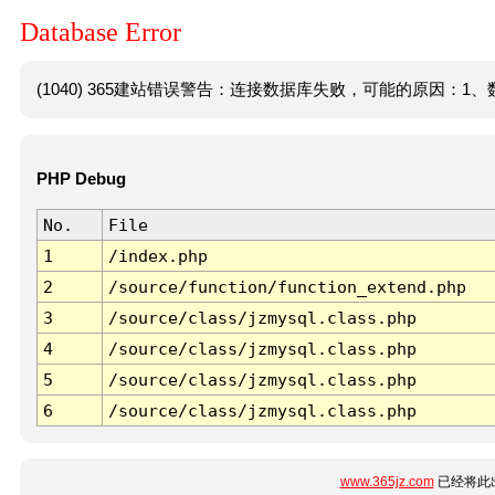
Database Error
(1040) 365建站错误警告：连接数据库失败，可能的原因：1、数
PHP Debug
No.
File
1
/index.php
2
/source/function/function_extend.php
3
/source/class/jzmysql.class.php
4
/source/class/jzmysql.class.php
5
/source/class/jzmysql.class.php
6
/source/class/jzmysql.class.php
www.365jz.com
已经将此