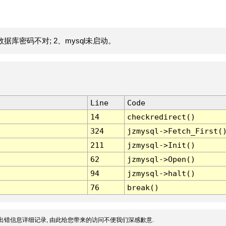
据库密码不对; 2、mysql未启动。
Line
Code
14
checkredirect()
324
jzmysql->Fetch_First(
211
jzmysql->Init()
62
jzmysql->Open()
94
jzmysql->halt()
76
break()
出错信息详细记录, 由此给您带来的访问不便我们深感歉意.