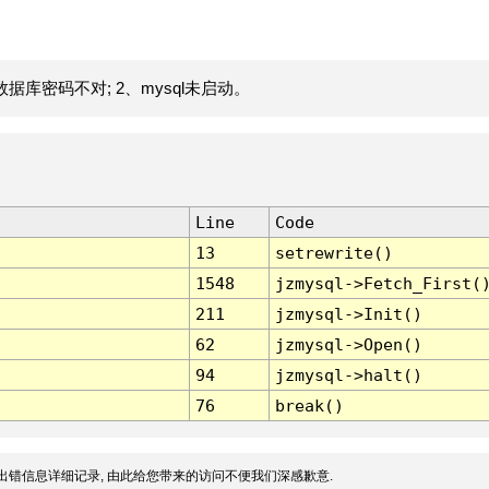
据库密码不对; 2、mysql未启动。
Line
Code
13
setrewrite()
1548
jzmysql->Fetch_First(
211
jzmysql->Init()
62
jzmysql->Open()
94
jzmysql->halt()
76
break()
出错信息详细记录, 由此给您带来的访问不便我们深感歉意.