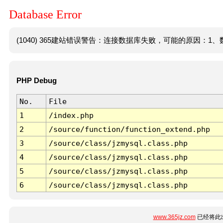
Database Error
(1040) 365建站错误警告：连接数据库失败，可能的原因：1、数
PHP Debug
No.
File
1
/index.php
2
/source/function/function_extend.php
3
/source/class/jzmysql.class.php
4
/source/class/jzmysql.class.php
5
/source/class/jzmysql.class.php
6
/source/class/jzmysql.class.php
www.365jz.com
已经将此