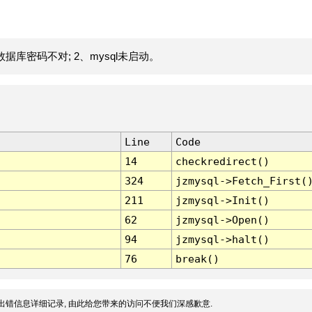
据库密码不对; 2、mysql未启动。
Line
Code
14
checkredirect()
324
jzmysql->Fetch_First(
211
jzmysql->Init()
62
jzmysql->Open()
94
jzmysql->halt()
76
break()
出错信息详细记录, 由此给您带来的访问不便我们深感歉意.