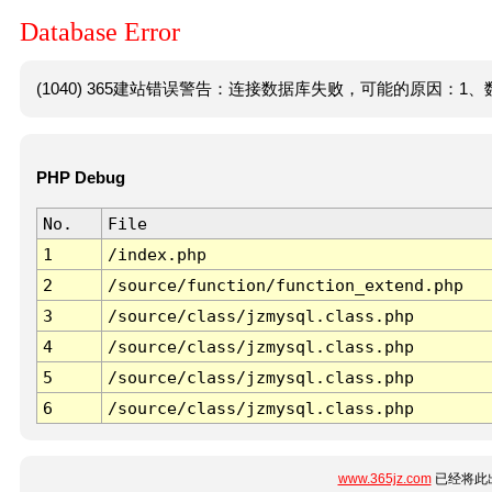
Database Error
(1040) 365建站错误警告：连接数据库失败，可能的原因：1、数
PHP Debug
No.
File
1
/index.php
2
/source/function/function_extend.php
3
/source/class/jzmysql.class.php
4
/source/class/jzmysql.class.php
5
/source/class/jzmysql.class.php
6
/source/class/jzmysql.class.php
www.365jz.com
已经将此