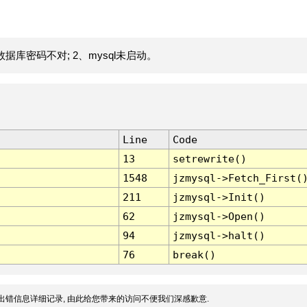
据库密码不对; 2、mysql未启动。
Line
Code
13
setrewrite()
1548
jzmysql->Fetch_First(
211
jzmysql->Init()
62
jzmysql->Open()
94
jzmysql->halt()
76
break()
出错信息详细记录, 由此给您带来的访问不便我们深感歉意.