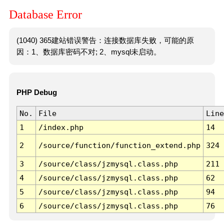
Database Error
(1040) 365建站错误警告：连接数据库失败，可能的原
因：1、数据库密码不对; 2、mysql未启动。
PHP Debug
No.
File
Line
1
/index.php
14
2
/source/function/function_extend.php
324
3
/source/class/jzmysql.class.php
211
4
/source/class/jzmysql.class.php
62
5
/source/class/jzmysql.class.php
94
6
/source/class/jzmysql.class.php
76