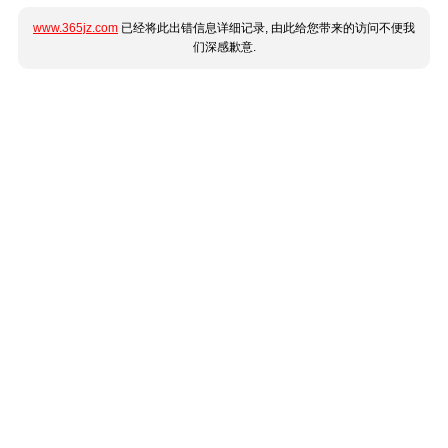
www.365jz.com
已经将此出错信息详细记录, 由此给您带来的访问不便我
们深感歉意.