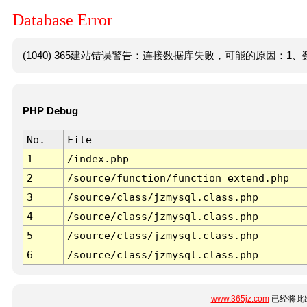
Database Error
(1040) 365建站错误警告：连接数据库失败，可能的原因：1、数
PHP Debug
No.
File
1
/index.php
2
/source/function/function_extend.php
3
/source/class/jzmysql.class.php
4
/source/class/jzmysql.class.php
5
/source/class/jzmysql.class.php
6
/source/class/jzmysql.class.php
www.365jz.com
已经将此