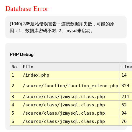
Database Error
(1040) 365建站错误警告：连接数据库失败，可能的原
因：1、数据库密码不对; 2、mysql未启动。
PHP Debug
No.
File
Line
1
/index.php
14
2
/source/function/function_extend.php
324
3
/source/class/jzmysql.class.php
211
4
/source/class/jzmysql.class.php
62
5
/source/class/jzmysql.class.php
94
6
/source/class/jzmysql.class.php
76