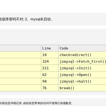
据库密码不对; 2、mysql未启动。
Line
Code
14
checkredirect()
324
jzmysql->Fetch_First(
211
jzmysql->Init()
62
jzmysql->Open()
94
jzmysql->halt()
76
break()
出错信息详细记录, 由此给您带来的访问不便我们深感歉意.