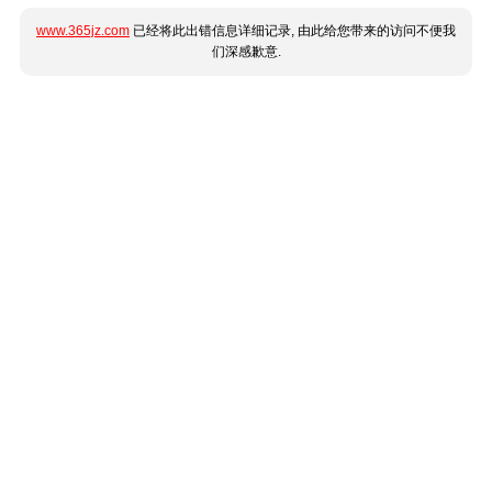
www.365jz.com
已经将此出错信息详细记录, 由此给您带来的访问不便我
们深感歉意.