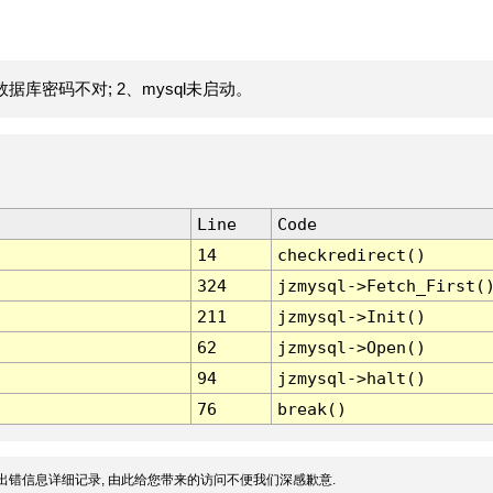
据库密码不对; 2、mysql未启动。
Line
Code
14
checkredirect()
324
jzmysql->Fetch_First(
211
jzmysql->Init()
62
jzmysql->Open()
94
jzmysql->halt()
76
break()
出错信息详细记录, 由此给您带来的访问不便我们深感歉意.