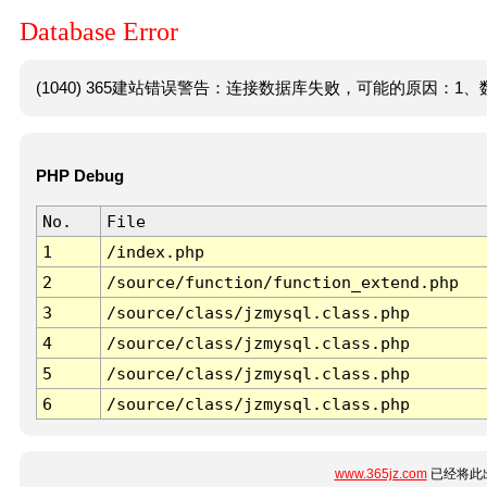
Database Error
(1040) 365建站错误警告：连接数据库失败，可能的原因：1、数
PHP Debug
No.
File
1
/index.php
2
/source/function/function_extend.php
3
/source/class/jzmysql.class.php
4
/source/class/jzmysql.class.php
5
/source/class/jzmysql.class.php
6
/source/class/jzmysql.class.php
www.365jz.com
已经将此