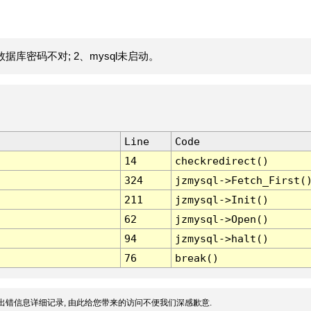
据库密码不对; 2、mysql未启动。
Line
Code
14
checkredirect()
324
jzmysql->Fetch_First(
211
jzmysql->Init()
62
jzmysql->Open()
94
jzmysql->halt()
76
break()
出错信息详细记录, 由此给您带来的访问不便我们深感歉意.