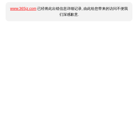
www.365jz.com
已经将此出错信息详细记录, 由此给您带来的访问不便我
们深感歉意.