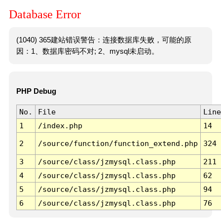
Database Error
(1040) 365建站错误警告：连接数据库失败，可能的原
因：1、数据库密码不对; 2、mysql未启动。
PHP Debug
No.
File
Line
1
/index.php
14
2
/source/function/function_extend.php
324
3
/source/class/jzmysql.class.php
211
4
/source/class/jzmysql.class.php
62
5
/source/class/jzmysql.class.php
94
6
/source/class/jzmysql.class.php
76