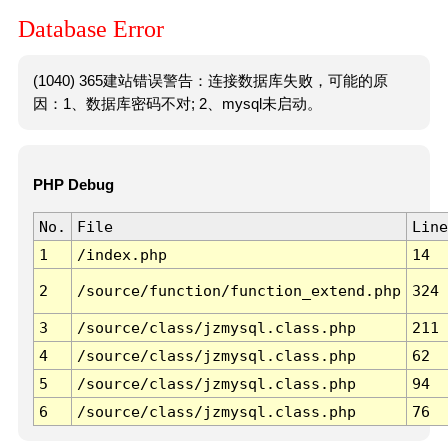
Database Error
(1040) 365建站错误警告：连接数据库失败，可能的原
因：1、数据库密码不对; 2、mysql未启动。
PHP Debug
No.
File
Line
1
/index.php
14
2
/source/function/function_extend.php
324
3
/source/class/jzmysql.class.php
211
4
/source/class/jzmysql.class.php
62
5
/source/class/jzmysql.class.php
94
6
/source/class/jzmysql.class.php
76