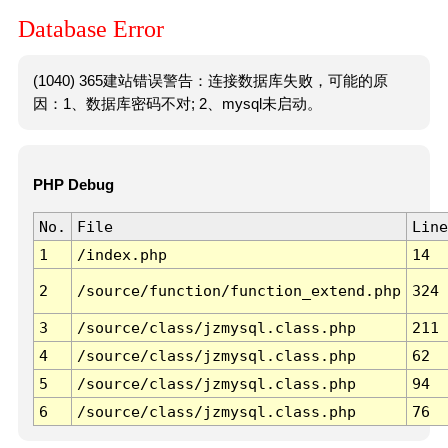
Database Error
(1040) 365建站错误警告：连接数据库失败，可能的原
因：1、数据库密码不对; 2、mysql未启动。
PHP Debug
No.
File
Line
1
/index.php
14
2
/source/function/function_extend.php
324
3
/source/class/jzmysql.class.php
211
4
/source/class/jzmysql.class.php
62
5
/source/class/jzmysql.class.php
94
6
/source/class/jzmysql.class.php
76