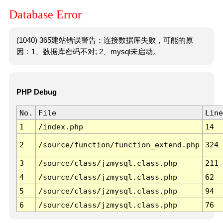
Database Error
(1040) 365建站错误警告：连接数据库失败，可能的原
因：1、数据库密码不对; 2、mysql未启动。
PHP Debug
No.
File
Line
1
/index.php
14
2
/source/function/function_extend.php
324
3
/source/class/jzmysql.class.php
211
4
/source/class/jzmysql.class.php
62
5
/source/class/jzmysql.class.php
94
6
/source/class/jzmysql.class.php
76