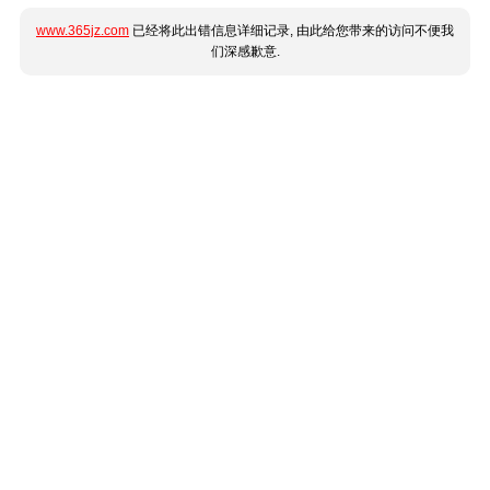
www.365jz.com
已经将此出错信息详细记录, 由此给您带来的访问不便我
们深感歉意.