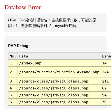
Database Error
(1040) 365建站错误警告：连接数据库失败，可能的原
因：1、数据库密码不对; 2、mysql未启动。
PHP Debug
No.
File
Line
1
/index.php
14
2
/source/function/function_extend.php
324
3
/source/class/jzmysql.class.php
211
4
/source/class/jzmysql.class.php
62
5
/source/class/jzmysql.class.php
94
6
/source/class/jzmysql.class.php
76