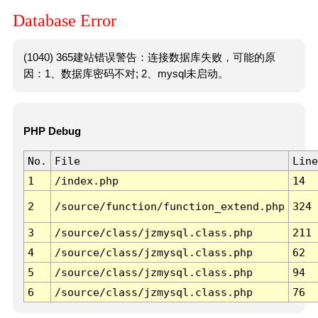
Database Error
(1040) 365建站错误警告：连接数据库失败，可能的原
因：1、数据库密码不对; 2、mysql未启动。
PHP Debug
No.
File
Line
1
/index.php
14
2
/source/function/function_extend.php
324
3
/source/class/jzmysql.class.php
211
4
/source/class/jzmysql.class.php
62
5
/source/class/jzmysql.class.php
94
6
/source/class/jzmysql.class.php
76