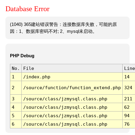
Database Error
(1040) 365建站错误警告：连接数据库失败，可能的原
因：1、数据库密码不对; 2、mysql未启动。
PHP Debug
No.
File
Line
1
/index.php
14
2
/source/function/function_extend.php
324
3
/source/class/jzmysql.class.php
211
4
/source/class/jzmysql.class.php
62
5
/source/class/jzmysql.class.php
94
6
/source/class/jzmysql.class.php
76