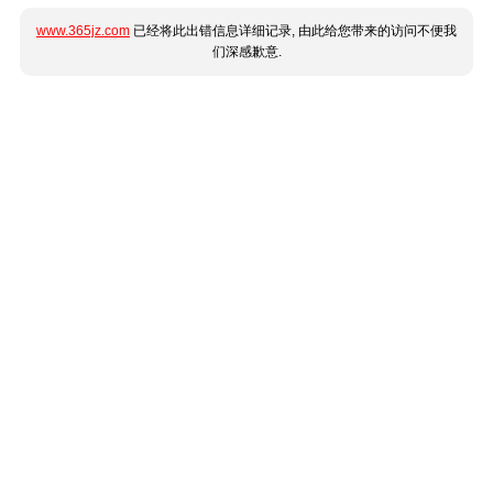
www.365jz.com
已经将此出错信息详细记录, 由此给您带来的访问不便我
们深感歉意.