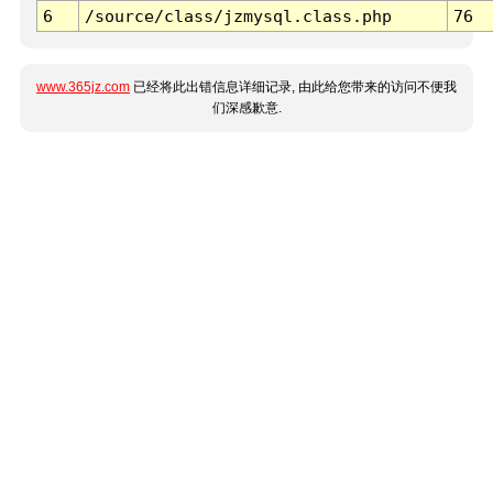
6
/source/class/jzmysql.class.php
76
www.365jz.com
已经将此出错信息详细记录, 由此给您带来的访问不便我
们深感歉意.